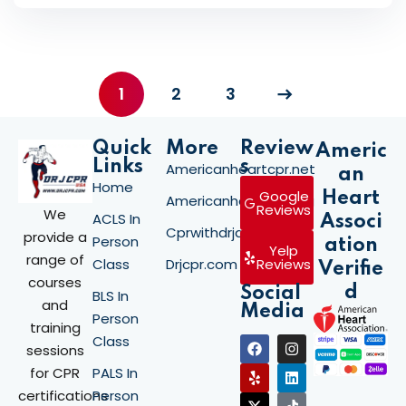
1
2
3
Quick
More
Review
Americ
Links
s
Americanheartcpr.net
an
Home
Google
Heart
Americanheartcpr.org
Reviews
We
ACLS In
Associ
Cprwithdrjay.com
provide a
Person
ation
Yelp
range of
Class
Drjcpr.com
Reviews
Verifie
courses
d
Social
BLS In
and
Media
Person
training
Class
sessions
for CPR
PALS In
certifications
Person